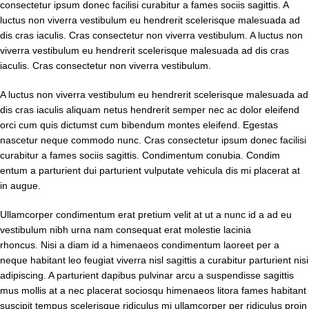
consectetur ipsum donec facilisi curabitur a fames sociis sagittis. A
luctus non viverra vestibulum eu hendrerit scelerisque malesuada ad
dis cras iaculis. Cras consectetur non viverra vestibulum. A luctus non
viverra vestibulum eu hendrerit scelerisque malesuada ad dis cras
iaculis. Cras consectetur non viverra vestibulum.
A luctus non viverra vestibulum eu hendrerit scelerisque malesuada ad
dis cras iaculis aliquam netus hendrerit semper nec ac dolor eleifend
orci cum quis dictumst cum bibendum montes eleifend. Egestas
nascetur neque commodo nunc. Cras consectetur ipsum donec facilisi
curabitur a fames sociis sagittis. Condimentum conubia. Condim
entum a parturient dui parturient vulputate vehicula dis mi placerat at
in augue.
Ullamcorper condimentum erat pretium velit at ut a nunc id a ad eu
vestibulum nibh urna nam consequat erat molestie lacinia
rhoncus. Nisi a diam id a himenaeos condimentum laoreet per a
neque habitant leo feugiat viverra nisl sagittis a curabitur parturient nisi
adipiscing. A parturient dapibus pulvinar arcu a suspendisse sagittis
mus mollis at a nec placerat sociosqu himenaeos litora fames habitant
suscipit tempus scelerisque ridiculus mi ullamcorper per ridiculus proin