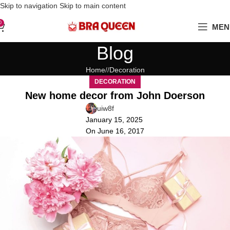
Love Your Boobs, Treat Them Right
Skip to navigation
Skip to main content
0
MEN
Blog
Home
/
Decoration
DECORATION
New home decor from John Doerson
uiw8f
January 15, 2025
On June 16, 2017